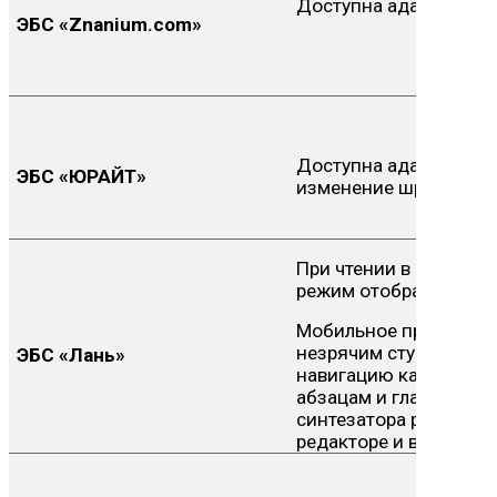
Доступна адаптивная 
ЭБС «Znanium.com»
Доступна адаптивная 
ЭБС «ЮРАЙТ»
изменение шрифта.
При чтении в ЭБС мас
режим отображения к
Мобильное приложени
незрячим студентам р
ЭБС «Лань»
навигацию как внутри 
абзацам и главам кни
синтезатора речи и на
редакторе и верстку д