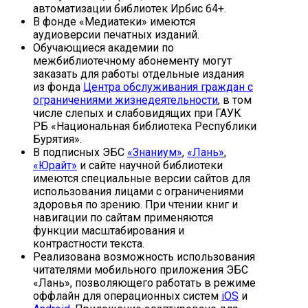
автоматизации библиотек Ирбис 64+.
В фонде «Медиатеки» имеются
аудиоверсии печатных изданий.
Обучающиеся академии по
межбиблиотечному абонементу могут
заказать для работы отдельные издания
из фонда
Центра обслуживания граждан с
ограничениями жизнедеятельности
, в том
числе слепых и слабовидящих при ГАУК
РБ «Национальная библиотека Республики
Бурятия».
В подписных ЭБС
«Знаниум»
,
«Лань»
,
«Юрайт»
и сайте научной библиотеки
имеются специальные версии сайтов для
использования лицами с ограничениями
здоровья по зрению. При чтении книг и
навигации по сайтам применяются
функции масштабирования и
контрастности текста.
Реализована возможность использования
читателями мобильного приложения ЭБС
«Лань», позволяющего работать в режиме
оффлайн для операционных систем
iOS
и