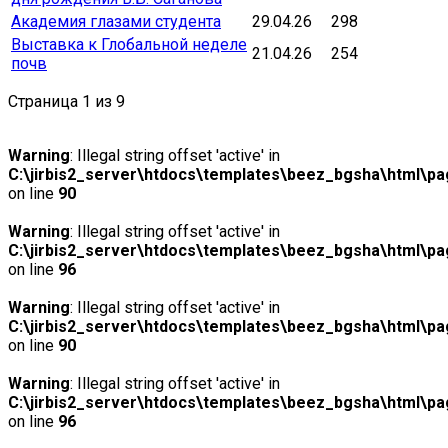
Академия глазами студента
29.04.26
298
Выставка к Глобальной неделе
21.04.26
254
почв
Страница 1 из 9
Warning
: Illegal string offset 'active' in
C:\jirbis2_server\htdocs\templates\beez_bgsha\html\pag
on line
90
Warning
: Illegal string offset 'active' in
C:\jirbis2_server\htdocs\templates\beez_bgsha\html\pag
on line
96
Warning
: Illegal string offset 'active' in
C:\jirbis2_server\htdocs\templates\beez_bgsha\html\pag
on line
90
Warning
: Illegal string offset 'active' in
C:\jirbis2_server\htdocs\templates\beez_bgsha\html\pag
on line
96