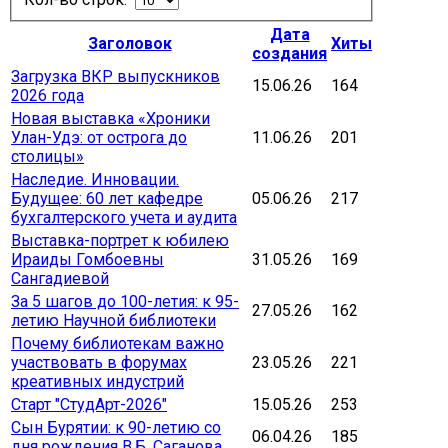
Дата
Заголовок
Хиты
создания
Загрузка ВКР выпускников
15.06.26
164
2026 года
Новая выставка «Хроники
Улан-Удэ: от острога до
11.06.26
201
столицы»
Наследие. Инновации.
Будущее: 60 лет кафедре
05.06.26
217
бухгалтерского учета и аудита
Выставка-портрет к юбилею
Ираиды Гомбоевны
31.05.26
169
Сангадиевой
За 5 шагов до 100-летия: к 95-
27.05.26
162
летию Научной библиотеки
Почему библиотекам важно
участвовать в форумах
23.05.26
221
креативных индустрий
Старт "СтудАрт-2026"
15.05.26
253
Сын Бурятии: к 90-летию со
06.04.26
185
дня рождения В.Б. Саганова