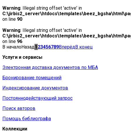
Warning
: Illegal string offset 'active' in
C:\jirbis2_server\htdocs\templates\beez_bgsha\html\pag
on line
90
Warning
: Illegal string offset 'active' in
C:\jirbis2_server\htdocs\templates\beez_bgsha\html\pag
on line
96
В начало
Назад
1
2
3
4
5
6
7
8
9
Вперёд
В конец
Услуги и сервисы
Электронная доставка документов по МБА
Бронирование помещений
Индексирование документов
Постояннодействующий запрос
Поиск авторов
Помощь библиографа
Коллекции