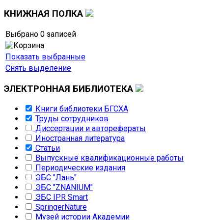
КНИЖНАЯ
ПОЛКА
Выбрано
0
записей
Показать выбранные
Снять выделение
ЭЛЕКТРОННАЯ
БИБЛИОТЕКА
Книги библиотеки БГСХА
Труды сотрудников
Диссертации и авторефераты
Иностранная литература
Статьи
Выпускные квалификационные работы
Периодические издания
ЭБС "Лань"
ЭБС "ZNANIUM"
ЭБС IPR Smart
SpringerNature
Музей истории Академии