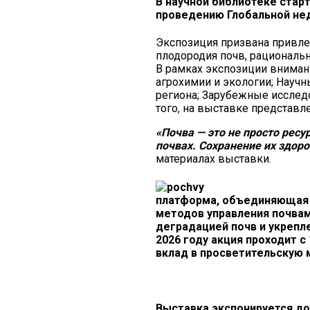
В научной библиотеке стар
проведению Глобальной нед
Экспозиция призвана привле
плодородия почв, рациональ
В рамках экспозиции внима
агрохимии и экологии; Науч
региона; Зарубежные исслед
того, на выставке представл
«Почва — это не просто ресу
почвах. Сохранение их здор
материалах выставки.
платформа, объединяющая 
методов управления почвам
деградацией почв и укрепл
2026 году акция проходит с
вклад в просветительскую 
Выставка экспонируется до 