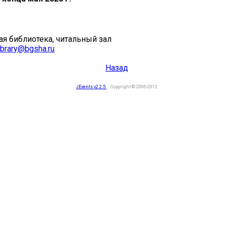
ая библиотека, читальный зал
ibrary@bgsha.ru
Назад
JEvents v2.2.5
Copyright © 2006-2012