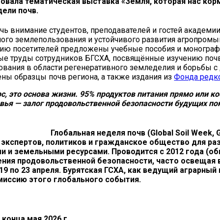
товала тематическая
выставка «Земля, которая нас корм
ели почв.
чь внимание студентов, преподавателей и гостей академи
ного землепользования и устойчивого развития агропром
нию посетителей предложены учебные пособия и монограф
ные труды сотрудников БГСХА, посвящённые изучению почв
ования в области регенеративного земледелия и борьбы с
ены образцы почв региона, а также издания из
Фонда редко
рс, это основа жизни. 95% продуктов питания прямо или к
овья — залог продовольственной безопасности будущих по
Глобальная неделя почв (Global Soil Week
экспертов, политиков и гражданское общество для ра
и и земельными ресурсами. Проводится с 2012 года (об
ения продовольственной безопасности, часто освещая 
 19 по 23 апреля. Бурятская ГСХА, как ведущий аграрный 
миссию этого глобального события.
конца мая 2026 г.