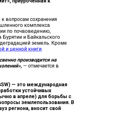
ит», приуроченная к
и к вопросам сохранения
ышленного комплекса.
ии по почвоведению,
 Бурятии и Байкальского
 деградацией земель. Кроме
й и ценной книги
.
освенно производится на
колений»,
— отмечается в
, GSW) — это международная
зработки устойчивых
ычно в апреле) для борьбы с
вопросы землепользования. В
вуз региона, вносит свой